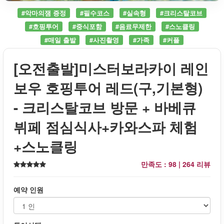
#악마의잼 증정
#필수코스
#실속형
#크리스탈코브
#호핑투어
#중식포함
#음료무제한
#스노클링
#매일 출발
#사진촬영
#가족
#커플
[오전출발]미스터보라카이 레인
보우 호핑투어 레드(구,기본형)
- 크리스탈코브 방문 + 바베큐
뷔페 점심식사+카와스파 체험
+스노클링
만족도 : 98 |
264 리뷰
예약 인원