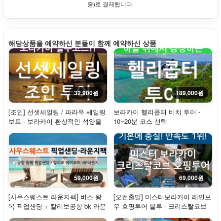
중)로 결제됩니다.
해당상품을 예약하신 분들이 함께 예약하신 상품
32,900원
189,000원
[조인] 선셋세일링 / 파라우 세일링
보라카이 헬리콥터 비치 투어 -
보트 - 보라카이 환상적인 석양을
10~20분 코스 선택
만나다!
59,000원
69,000원
[사우스웨스트 라운지팩] 버스 왕
[오전출발] 미스터보라카이 레인보
복 픽업샌딩 + 칼리보공항 bk 라운
우 호핑투어 블루 - 크리스탈코브
지(입장권)
방문 + 씨...