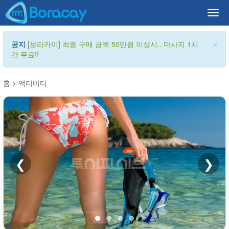
Togg
navi
×
공지
[보라카이] 최종 구매 금액 50만원 이상시.. 마사지 1시
간 무료!!
홈
>
액티비티
❮
❯