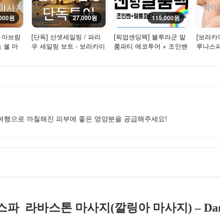
,000원
27,000원
115,000원
] 아브람
[단독] 선셋세일링 / 파라
[픽업샌딩팩] 블루라군 말
[보라카
 쉘 마
우 세일링 보트 - 보라카이
룸파티 에코투어 + 조인밴
루나스파
환상적인 석양을 만나다!
공항왕복 픽업샌딩(샌딩
사지(Tige
시...
 여행으로 까칠해진 피부에 좋은 영양분을 공급해주세요!
스파 라바스톤 마사지(깔링아 마사지) – Dana