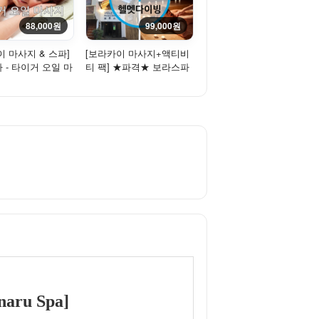
88,000원
99,000원
이 마사지 & 스파]
[보라카이 마사지+액티비
 - 타이거 오일 마
티 팩] ★파격★ 보라스파
r Oil Massage,...
꿀마사지 + 헬멧다이빙
ru Spa]