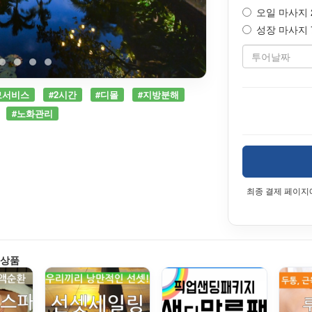
오일 마사지 2
성장 마사지 70
모서비스
#2시간
#디몰
#지방분해
#노화관리
최종 결제 페이지
 상품