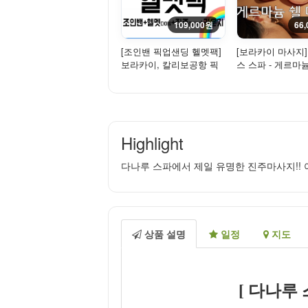
109,000원
66
[조인밴 픽업샌딩 헬멧팩]
[보라카이 마사지
보라카이, 칼리보공항 픽
스 스파 - 게르마늄
업 샌딩-조인(밴)+라운지
사지 2시간
+...
Highlight
다나루 스파에서 제일 유명한 진주마사지!!
상품 설명
일정
지도
[ 다나루 