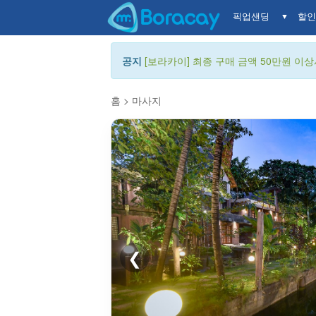
픽업샌딩
할인
▼
공지
[보라카이] 최종 구매 금액 50만원 이상시
홈
>
마사지
❮