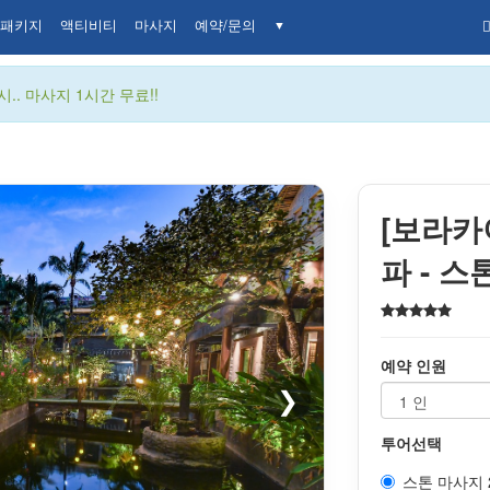
패키지
액티비티
마사지
예약/문의
▼
.. 마사지 1시간 무료!!
[보라카
파 - 
예약 인원
❯
투어선택
스톤 마사지 2