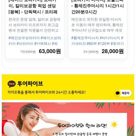
이, 칼리보공항 픽업 샌딩
- 황제진주마사지 1시간/1시
[왕복] - 단독택시 / 프리패
간20분/2시간
스
한국인 운영 업체, 칼리보 공항에
메인로드 위치한 유일한 마사지
서 보라카이 리조트까지 최고급
로 이동이 매우 편리하며, 황제진
밴과 친절한 직원들이 안전하고
주마사지! 신규업소로 매우 깨끗
편안하게 모십니다.
합니다.
#레인보우보라카이 #에이스보라
#황제진주마사지 #바디마사지 #
카이 #보라카이 #단독택시 #픽
가성비갑 #80분 #120분 #최저가
업샌딩 #왕복 #칼리보공항 #보
마사지! #화이트비치 #스테이션
63,000원
28,000원
70,560원
31,360원
라카이리조트 #한인업체 #최고
3 #커플 #가족 #남자끼리 #여성
의서비스
끼리 #실속 #신규