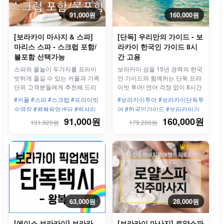
91,000원
160,000원
[보라카이 마사지 & 스파]
[단독] 우리만의 가이드 - 보
마리스 스파 - 스크럽 포함/
라카이 한국인 가이드 8시
불포함 선택가능
간 고용
스파와 물놀이 두가지를 프라이
보라카이 섬을 15년 경력의 한국
빗하게 즐길 수 있는 커플과 가족
인 가이드와 함께하는 단독 프라
단위 고객분들에게 추천해 드리
이빗 투어! 언어 걱정 없이 8시간
는 상품!!
동안 자유롭게 일정을 즐겨보세
#커플 #스파 #스크럽 #프라이빗
#보라카이투어 #보라카이단독투
요.
수영장 #왕복픽업샌딩 #럭셔리
어 #한국인가이드 #보라카이가
스파 #페어웨이즈
이드 #보라카이8시간투어 #보라
91,000원
160,000원
101,920원
179,200원
카이자유여행 #보라카이추천 #
투어파이브 #프라이빗투어 #보
라카이여행 #보라카이맞춤투어
#필리핀가이드 #보라카이현지가
이드
63,000원
28,000원
[에이스 보라카이] 보라카
[보라카이 마사지] 로얄스파