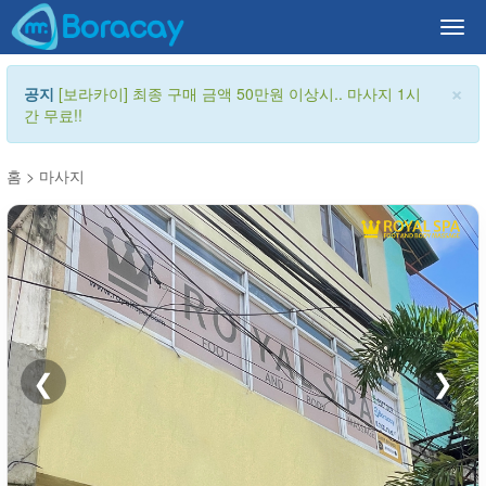
Togg
navi
×
공지
[보라카이] 최종 구매 금액 50만원 이상시.. 마사지 1시
간 무료!!
홈
>
마사지
❮
❯