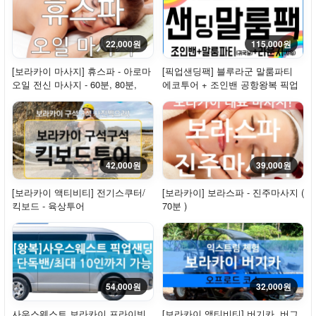
22,000원
115,000원
[보라카이 마사지] 휴스파 - 아로마
[픽업샌딩팩] 블루라군 말룸파티
오일 전신 마사지 - 60분, 80분,
에코투어 + 조인밴 공항왕복 픽업
120분
샌딩(샌딩시...
42,000원
39,000원
[보라카이 액티비티] 전기스쿠터/
[보라카이] 보라스파 - 진주마사지 (
킥보드 - 육상투어
70분 )
54,000원
32,000원
사우스웨스트 보라카이 프라이빗
[보라카이 액티비티] 버기카, 버그