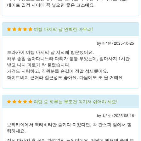
데이트 일정 사이에 꼭 넣으면 좋은 코스예요
여행 마지막 날 완벽한 마무리!
by 김*진 /
2025-10-25
보라카이 여행 마지막 날 저녁에 방문했어요.
하루 종일 돌아다니느라 다리가 퉁퉁 부었는데, 발마사지 1시간
받고 나니 피로가 싹 풀렸습니다.
가격도 저렴하고, 직원분들 손길이 정말 섬세했어요.
화이트비치 근처라 접근성도 좋아요. 다음에도 또 올 거예요
여행 중 하루는 무조건 여기서 쉬어야 해요!
by 최*소 /
2025-08-16
보라카이에서 액티비티만 즐기다 지쳤다면, 꼭 칸스파 펄에서 힐
링하세요.
전신 마사지 후 몸이 가벼워진 느낌이에요. 저녁에 받으면 숙면 보