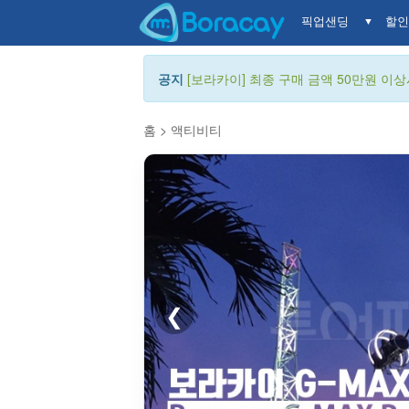
픽업샌딩
할인
▼
공지
[보라카이] 최종 구매 금액 50만원 이상시
홈
>
액티비티
❮