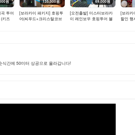
,000원
135,000원
69,000원
계곡 투어
[보라카이 패키지] 호핑투
[오전출발] 미스터보라카
[보라카
 (키즈
어(씨푸드+크리스탈코브
이 레인보우 호핑투어 블
할인 행사
방문) + 보라스파 꿀마사
루 - 크리스탈코브 방문 +
회 + 허
지
씨...
순식간에 50미터 상공으로 올라갑니다!