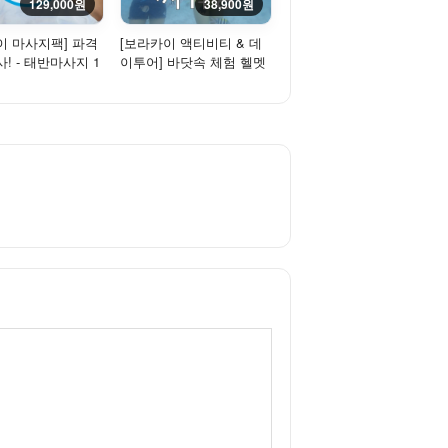
129,000원
38,900원
이 마사지팩] 파격
[보라카이 액티비티 & 데
! - 태반마사지 1
이투어] 바닷속 체험 헬멧
니 마사지 1회
다이빙/씨워커 [리조트 픽
업...