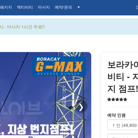
패키지
액티비티
마사지
예약/문의
▼
.. 마사지 1시간 무료!!
보라카이
비티 - 
지 점프!
❯
예약 인원