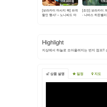
159,800원
129
[보라카이 마사지 팩] 파격
[조인] 보라카이 
할인 행사! – 노니씨드 마
- 나바스 히든벨리
사지($80) + 마리스 스파
프랜들리)
...
Highlight
지상에서 하늘로 쏘아올려지는 번지 점프!! 
상품 설명
일정
지도