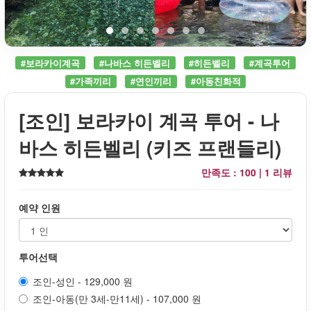
#보라카이계곡
#나바스 히든벨리
#히든벨리
#계곡투어
#가족끼리
#연인끼리
#아동친화적
[조인] 보라카이 계곡 투어 - 나
바스 히든벨리 (키즈 프랜들리)
만족도 : 100 |
1 리뷰
예약 인원
투어선택
조인-성인 - 129,000 원
조인-아동(만 3세-만11세) - 107,000 원