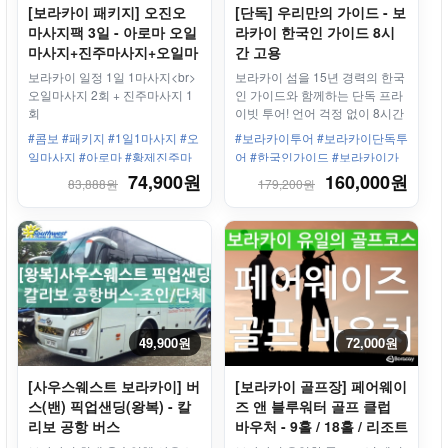
[보라카이 패키지] 오진오
[단독] 우리만의 가이드 - 보
마사지팩 3일 - 아로마 오일
라카이 한국인 가이드 8시
마사지+진주마사지+오일마
간 고용
사지(3회)
보라카이 일정 1일 1마사지<br>
보라카이 섬을 15년 경력의 한국
오일마사지 2회 + 진주마사지 1
인 가이드와 함께하는 단독 프라
회
이빗 투어! 언어 걱정 없이 8시간
동안 자유롭게 일정을 즐겨보세
#콤보 #패키지 #1일1마사지 #오
#보라카이투어 #보라카이단독투
요.
일마사지 #아로마 #황제진주마
어 #한국인가이드 #보라카이가
사지 #총3회
이드 #보라카이8시간투어 #보라
74,900원
160,000원
83,888원
179,200원
카이자유여행 #보라카이추천 #
투어파이브 #프라이빗투어 #보
라카이여행 #보라카이맞춤투어
#필리핀가이드 #보라카이현지가
이드
49,900원
72,000원
[사우스웨스트 보라카이] 버
[보라카이 골프장] 페어웨이
스(밴) 픽업샌딩(왕복) - 칼
즈 앤 블루워터 골프 클럽
리보 공항 버스
바우처 - 9홀 / 18홀 / 리조트
픽업드롭/골프채 선택 가능