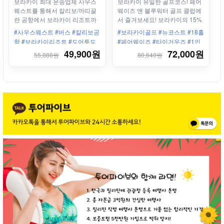
보라카이 최대 운송업체 사우스
보라카이 유일한 골프코스! 페어
웨스트를 통해서 칼리보/까띠끌
웨이즈 앤 블루워터 골프 클럽에
란 공항에서 보라카이 리조트까
서 즐겨보세요! 보라카이의 15%
지 Door-to-Door 서비스로, 안전
의 면적을 골프장으로 사용하는
#사우스웨스트 #버스 #칼리보공
#보라카이골프 #뉴코스트 #18홀
하고 편안하게 모십니다.
리조트!
항 #보라카이리조트 #도어투도
#페어웨이즈 #타이거우즈 #1인
어 #조인 #에어컨밴 #전용보트 #
라운딩 #바다전망
49,900원
72,000원
55,888원
80,640원
보라카이 최대 운송업체 #30년
운영