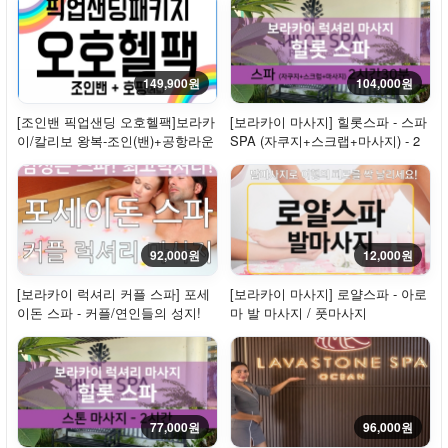
149,900원
104,000원
[조인밴 픽업샌딩 오호헬팩]보라카
[보라카이 마사지] 힐롯스파 - 스파
이/칼리보 왕복-조인(밴)+공항라운
SPA (자쿠지+스크랩+마사지) - 2
지+오일마...
시간 30분
92,000원
12,000원
[보라카이 럭셔리 커플 스파] 포세
[보라카이 마사지] 로얄스파 - 아로
이돈 스파 - 커플/연인들의 성지!
마 발 마사지 / 풋마사지
77,000원
96,000원