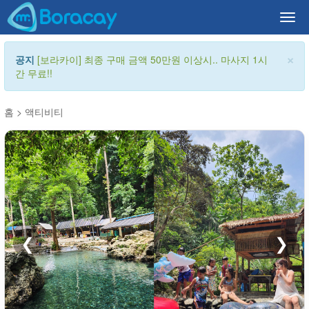
Togg
navi
×
공지
[보라카이] 최종 구매 금액 50만원 이상시.. 마사지 1시
간 무료!!
홈
>
액티비티
❮
❯