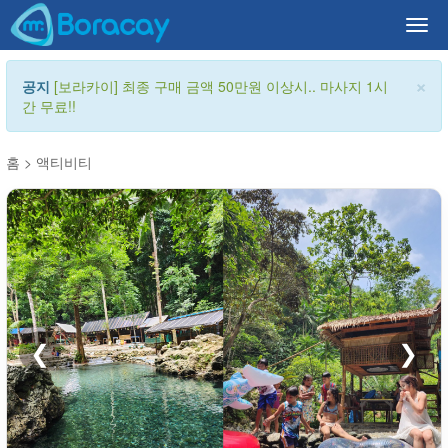
Togg
navi
×
공지
[보라카이] 최종 구매 금액 50만원 이상시.. 마사지 1시
간 무료!!
홈
>
액티비티
❮
❯