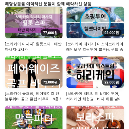
해당상품을 예약하신 분들이 함께 예약하신 상품
77,000원
93,000원
[보라카이 마사지] 힐롯스파 - 태반
[보라카이 패키지] 미스터보라카이
마사지- 2시간
레인보우 호핑투어 블루(씨푸드 중
식) + ...
72,000원
22,000원
[보라카이 골프장] 페어웨이즈 앤
[보라카이 액티비티 & 데이투어]
블루워터 골프 클럽 바우처 - 9홀 /
허리케인 체험권 - 바다 위를 날아
18홀 / ...
보자!