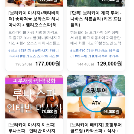
[보라카이 마사지+액티비티
[단독] 보라카이 계곡 투어 -
팩] ★파격★ 보라스파 허니
나바스 히든밸리 (키즈 프랜
마사지 + 헬리오스스파(허
들리)
니스톤코코스파)
보라카이를 가장 저렴한 가격으
히든밸리는 보라카이 선착장에
로 즐기기!<br> 꿀(허니)마사지 2
서 배를 타고 이동하여 까띠클란
시간 + 헬리오스스파 허니스톤코
에서 차를 타고 20분정도면 도착
코스파
하는 신상 숨겨진 계곡
#콤보 #패키지 #꿀마사지 #허니
#보라카이계곡 #나바스 히든벨
마사지 #헬리오스스파(허니스톤
리 #히든벨리 #계곡투어 #가족
코코스파)
끼리 #연인끼리 #아동친화적
177,000원
129,000원
198,240원
144,480원
78,000원
96,000원
[보라카이 마사지 & 스파]
[보라카이 패키지] 호핑투어
루나스파 - 인태반 마사지
골드형 (카와스파 + 식사 +