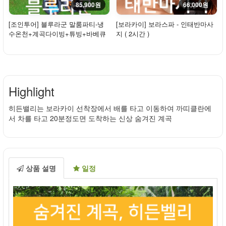
85,900원
66,000원
[조인투어] 블루라군 말룸파티-냉
[보라카이] 보라스파 - 인태반마사
수온천+계곡다이빙+튜빙+바베큐
지 ( 2시간 )
점심제공
Highlight
히든밸리는 보라카이 선착장에서 배를 타고 이동하여 까띠클란에
서 차를 타고 20분정도면 도착하는 신상 숨겨진 계곡
상품 설명
일정