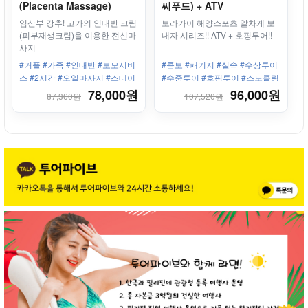
(Placenta Massage)
씨푸드) + ATV
임산부 강추! 고가의 인태반 크림
보라카이 해양스포츠 알차게 보
(피부재생크림)을 이용한 전신마
내자 시리즈!! ATV + 호핑투어!!
사지
#커플 #가족 #인태반 #보모서비
#콤보 #패키지 #실속 #수상투어
스 #2시간 #오일마사지 #스테이
#수중투어 #호핑투어 #스노클링
션3 #피부재생 #임산부 #샤워 #
#ATV
78,000원
96,000원
87,360원
107,520원
세탁