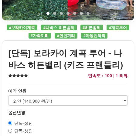
#보라카이계곡
#나바스 히든벨리
#히든벨리
#계곡투어
#가족끼리
#연인끼리
#아동친화적
[단독] 보라카이 계곡 투어 - 나
바스 히든밸리 (키즈 프랜들리)
만족도 : 100 |
1 리뷰
예약 인원
옵션변경
단독-성인
단독-성인