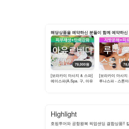
해당상품을 예약하신 분들이 함께 예약하신
78,000원
78
[보라카이 마사지 & 스파]
[보라카이 마사지 
에이스파(A.Spa. 구, 아유
루나스파 - 스톤
르베다 스파) - 인태반
(Stone Massage)
마...
Highlight
호핑투어와 공항왕복 픽업샌딩 결합상품!! 