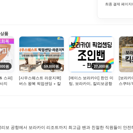
최종 결제 페이지
 상품
,000원
59,000원
27,000원
& 스파]
[사우스웨스트 라운지팩]
[에이스 보라카이] 한인 미
[보라카
마사지
버스 왕복 픽업샌딩 + 칼
팅, 보라카이, 칼리보공항
스쿠터/
리보공항 bk 라운지(입장
픽업 샌딩 [편도] - 조인밴
권)
칼리보 공항에서 보라카이 리조트까지 최고급 밴과 친절한 직원들이 안전