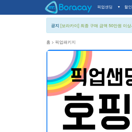
픽업샌딩
할인
▼
공지
[보라카이] 최종 구매 금액 50만원 이상시
홈
>
픽업패키지