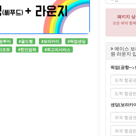
패키지 상
모든 예약 항
핑투어
#골드형
#보라카이
#픽업샌딩
에이스 보
리조트
#한인업체
#최고의서비스
원 라운지 입
픽업(공항--
샌딩(보라카이