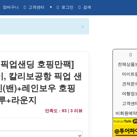
장바구니
고객센터
로그인
검색
▼
×
 픽업샌딩 호핑만팩]
전체상품
, 칼리보공항 픽업 샌
마이트
견적문
조인(밴)+레인보우 호핑
여행정
루+라운지
고객센
만족도 : 93 |
3 리뷰
비회원예약