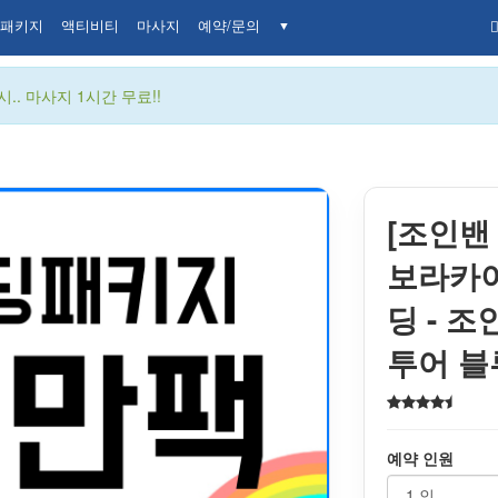
패키지
액티비티
마사지
예약/문의
▼
.. 마사지 1시간 무료!!
[조인밴
보라카이
딩 - 
투어 블
예약 인원