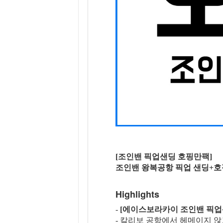
[조인밴 픽업샌딩 호핑만팩]
조인밴 왕복공항 픽업 샌딩+
Highlights
-
[에이스보라카이 조인밴 픽업
- 칼리보 공항에서 헤메이지 않