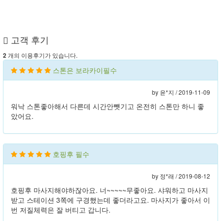
고객 후기
개의 이용후기가 있습니다.
2
스톤은 보라카이필수
by 윤*지 /
2019-11-09
워낙 스톤좋아해서 다른데 시간안뺏기고 온전히 스톤만 하니 좋
았어요.
호핑후 필수
by 정*래 /
2019-08-12
호핑후 마사지해야하잖아요. 너~~~~~무좋아요. 샤워하고 마사지
받고 스테이션 3쪽에 구경했는데 좋더라고요. 마사지가 좋아서 이
번 저질체력은 잘 버티고 갑니다.