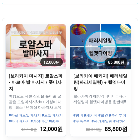
12,000원
85,800원
[보라카이 마사지] 로얄스파
[보라카이 패키지] 패러세일
- 아로마 발 마사지 / 풋마사
링(파라세일링) + 헬멧다이
지
빙
여행으로 지친 심신을 풀어줄 꿀
보라카이의 해양액티비티!! 파라
같은 오일마사지!<br> 가성비 대
세일링과 헬멧다이빙을 한번에!!
장!! 최소 4년이상 마사지사 보유
#아로마오일마사지 #오일마사지
#콤비 #패키지 #할인 #수상투어
#바디마사지 #가성비갑 #60분
#수중투어 #파라세일링 #낙하산
#90분 #120분 #최저가 마사지!
#헬멧다이빙 #씨워크
12,000원
85,800원
13,440원
96,096원
#스테이션1 #화이트비치 #해변
전망