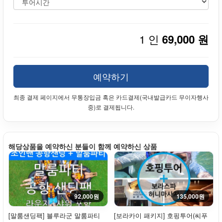
1 인
69,000 원
예약하기
최종 결제 페이지에서 무통장입금 혹은 카드결제(국내발급카드 무이자행사
중)로 결제됩니다.
해당상품을 예약하신 분들이 함께 예약하신 상품
92,000원
135,000원
[말룸샌딩팩] 블루라군 말룸파티
[보라카이 패키지] 호핑투어(씨푸