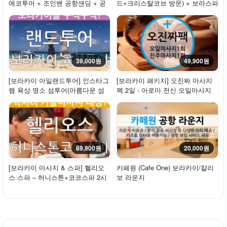
에코투어 + 조인밴 공항샌딩 + 공
드+크리스탈코브 방문) + 보라스파
항라운지(샤...
꿀마사지
39,000원
49,900원
[보라카이 아일랜드투어] 인스타그
[보라카이 패키지] 오진짜 마사지
램 육상 명소 섬투어(아름다운 섬
팩 2일 - 아로마 전신 오일마사지
일주+사진...
+진주마사지...
89,900원
20,000원
[보라카이 마사지 & 스파] 헬리오
카페원 (Cafe One) 보라카이/칼리
스 스파 – 허니스톤+코코스파 2시
보 라운지
간 30분