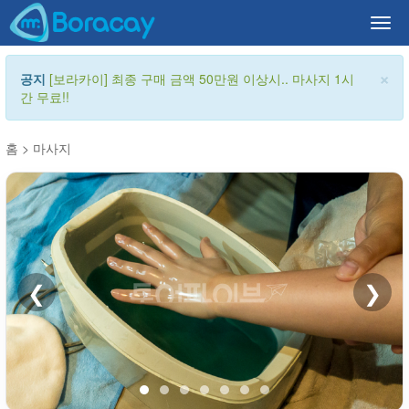
Togg
navi
×
공지
[보라카이] 최종 구매 금액 50만원 이상시.. 마사지 1시
간 무료!!
홈
>
마사지
❮
❯