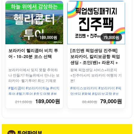
189,000원
79,000원
보라카이 헬리콥터 비치 투
[조인밴 픽업샌딩 진주팩]
어 - 10~20분 코스 선택
보라카이, 칼리보공항 픽업
샌딩 - 조인(밴)+ 라운지 +
진주마사지
보라카이에서 잊지 못할 추억하
왕복 픽업샌딩 서비스+라운지
나 만들기! 하늘위에서 만나는 보
+진주마사지 보라카이 여행의 기
라카이- 헬기투어! 최신 기체로
본!
안전하고 편리하게!!
#헬리콥터 #보라카이하늘 #비치
#에이스보라카이 #보라카이 #픽
투어 #헬기투어 #효도여행 #부
업샌딩 #왕복 #칼리보공항 #보
모님추천
라카이리조트 #한인업체 #최고
189,000원
79,000원
211,680원
88,480원
의서비스 #칼리보공항라운지 #
진주마사지