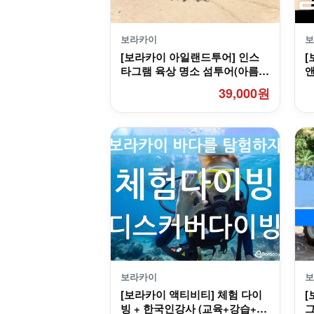
보라카이
보
[보라카이 아일랜드투어] 인스
[
타그램 육상 명소 섬투어(아름다
앤
운 섬 일주+사진촬영 및 제공) -
9
39,000원
조인투어
프
보라카이
보
[보라카이 액티비티] 체험 다이
[
빙 + 한국인강사 (교육+강습+체
그