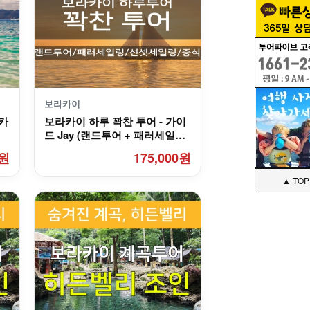
보라카이
라카
보라카이 하루 꽉찬 투어 - 가이
드 Jay (랜드투어 + 패러세일링
+ 선셋세일링 + 무제한샤브샤브
0원
175,000원
중식)
▲ TOP