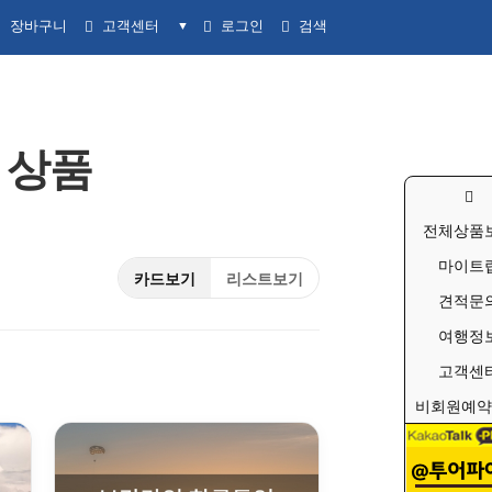
장바구니
고객센터
로그인
검색
▼
 상품
전체상품
마이트
카드보기
리스트보기
견적문
여행정
고객센
비회원예약