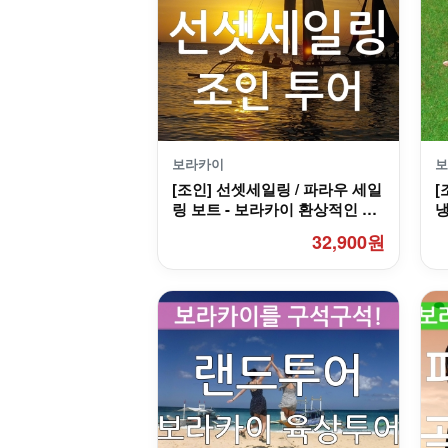
보라카이
보
[조인] 선셋세일링 / 파라우 세일
[
링 보트 - 보라카이 환상적인 석
양을 만나다!
베
32,900원