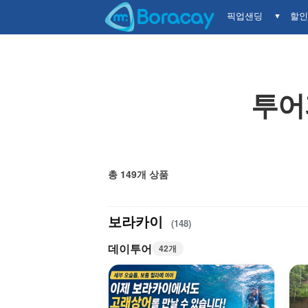
픽업샌딩
할인
▼
투어
총
149
개 상품
보라카이
(148)
데이투어
42개